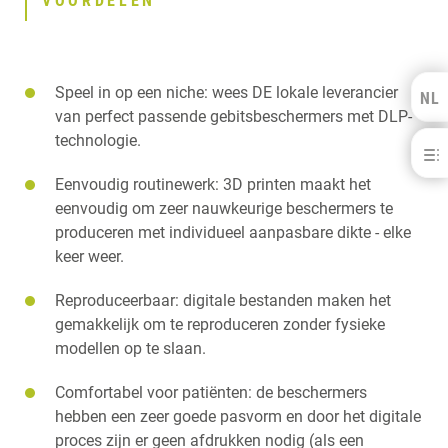
VOORDELEN
Speel in op een niche: wees DE lokale leverancier
NL
Kulzer Benelux
van perfect passende gebitsbeschermers met DLP-
technologie.
dima® Print Mouth Guard
FRANÇAIS
Eenvoudig routinewerk: 3D printen maakt het
VOORDELEN
eenvoudig om zeer nauwkeurige beschermers te
DOWNLOADS
produceren met individueel aanpasbare dikte - elke
CONTACT
GERELATEERDE PRODUCTEN
keer weer.
Reproduceerbaar: digitale bestanden maken het
gemakkelijk om te reproduceren zonder fysieke
modellen op te slaan.
Comfortabel voor patiënten: de beschermers
hebben een zeer goede pasvorm en door het digitale
proces zijn er geen afdrukken nodig (als een