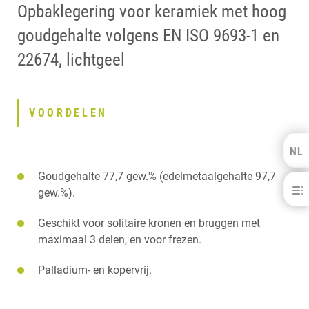
Opbaklegering voor keramiek met hoog
goudgehalte volgens EN ISO 9693-1 en
22674, lichtgeel
VOORDELEN
NL
Kulzer Benelux
Goudgehalte 77,7 gew.% (edelmetaalgehalte 97,7
Herador® PF - voor K&amp;B
FRANÇAIS
gew.%).
VOORDELEN
Geschikt voor solitaire kronen en bruggen met
DOWNLOADS
maximaal 3 delen, en voor frezen.
CONTACT
Palladium- en kopervrij.