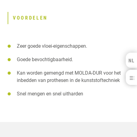
VOORDELEN
Zeer goede vloei-eigenschappen.
Goede bevochtigbaarheid.
NL
Kulzer Benelux
Kan worden gemengd met MOLDA-DUR voor het
Moldabaster® S
FRANÇAIS
inbedden van prothesen in de kunststoftechniek
VOORDELEN
Snel mengen en snel uitharden
DOWNLOADS
CONTACT