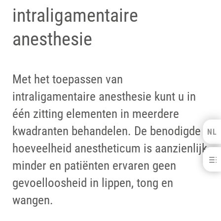
intraligamentaire
anesthesie
Met het toepassen van
intraligamentaire anesthesie kunt u in
één zitting elementen in meerdere
kwadranten behandelen. De benodigde
NL
Kulzer Benelux
hoeveelheid anestheticum is aanzienlijk
SOPIRA® Carpule® naalden voor intraligamentaire anesthesie
FRANÇAIS
minder en patiënten ervaren geen
VOORDELEN
gevoelloosheid in lippen, tong en
DOWNLOADS
wangen.
CONTACT