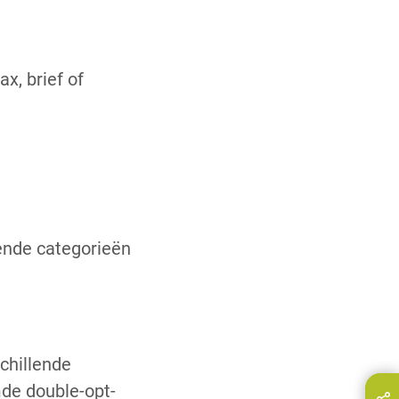
x, brief of
ende categorieën
chillende
de double-opt-
Deel deze pagina via...