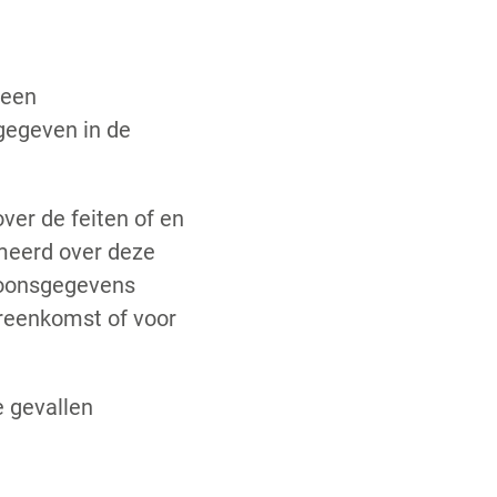
geen
gegeven in de
er de feiten of en
meerd over deze
soonsgegevens
vereenkomst of voor
 gevallen