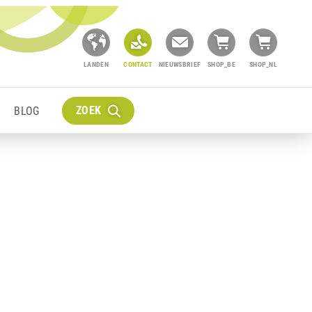
LANDEN
CONTACT
NIEUWSBRIEF
SHOP_BE
SHOP_NL
ZOEK
BLOG