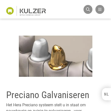
Preciano Galvaniseren
NL
Kulzer Benelux
Het Hera Preciano systeem stelt u in staat om
FRANÇAIS
nauwkeurig en zuinig te galvaniseren - voor